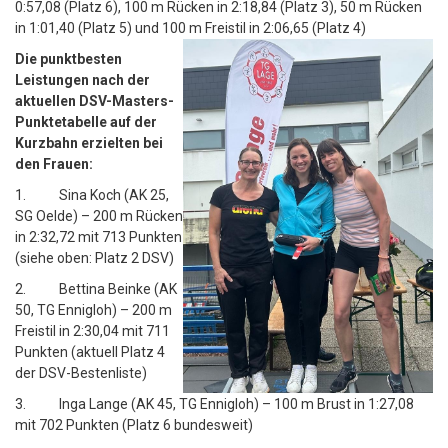
0:57,08 (Platz 6), 100 m Rücken in 2:18,84 (Platz 3), 50 m Rücken
in 1:01,40 (Platz 5) und 100 m Freistil in 2:06,65 (Platz 4)
Die punktbesten
Leistungen
nach der
aktuellen DSV-Masters-
Punktetabelle auf der
Kurzbahn erzielten bei
den Frauen:
1. Sina Koch (AK 25,
SG Oelde) – 200 m Rücken
in 2:32,72 mit 713 Punkten
(siehe oben: Platz 2 DSV)
2. Bettina Beinke (AK
50, TG Ennigloh) – 200 m
Freistil in 2:30,04 mit 711
Punkten (aktuell Platz 4
der DSV-Bestenliste)
3. Inga Lange (AK 45, TG Ennigloh) – 100 m Brust in 1:27,08
mit 702 Punkten (Platz 6 bundesweit)