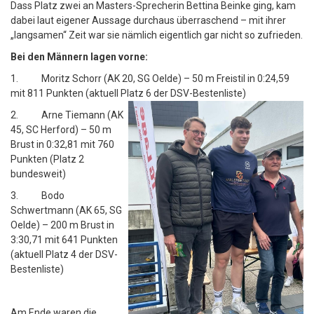
Dass Platz zwei an Masters-Sprecherin Bettina Beinke ging, kam
dabei laut eigener Aussage durchaus überraschend – mit ihrer
„langsamen“ Zeit war sie nämlich eigentlich gar nicht so zufrieden.
Bei den Männern lagen vorne:
1. Moritz Schorr (AK 20, SG Oelde) – 50 m Freistil in 0:24,59
mit 811 Punkten (aktuell Platz 6 der DSV-Bestenliste)
2. Arne Tiemann (AK
45, SC Herford) – 50 m
Brust in 0:32,81 mit 760
Punkten (Platz 2
bundesweit)
3. Bodo
Schwertmann (AK 65, SG
Oelde) – 200 m Brust in
3:30,71 mit 641 Punkten
(aktuell Platz 4 der DSV-
Bestenliste)
Am Ende waren die